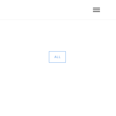
PORTFOLIO TAG : WORDPRESS
Home
/ Portfolio Tag /
Wordpress
ALL